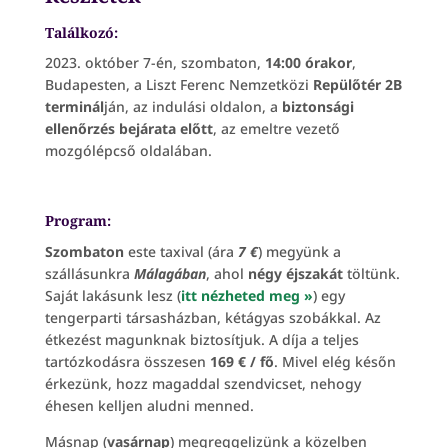
Találkozó:
2023. október 7-én, szombaton,
14:00 órakor
,
Budapesten, a Liszt Ferenc Nemzetközi
Repülőtér 2B
terminál
ján, az indulási oldalon, a
biztonsági
ellenőrzés bejárata előtt
, az emeltre vezető
mozgólépcső oldalában.
Program:
Szombaton
este taxival (ára
7 €
) megyünk a
szállásunkra
Málagában
, ahol
négy éjszakát
töltünk.
Saját lakásunk lesz (
itt nézheted meg »
) egy
tengerparti társasházban, kétágyas szobákkal. Az
étkezést magunknak biztosítjuk. A díja a teljes
tartózkodásra összesen
169 € / fő
. Mivel elég későn
érkezünk, hozz magaddal szendvicset, nehogy
éhesen kelljen aludni menned.
Másnap (
vasárnap
) megreggelizünk a közelben