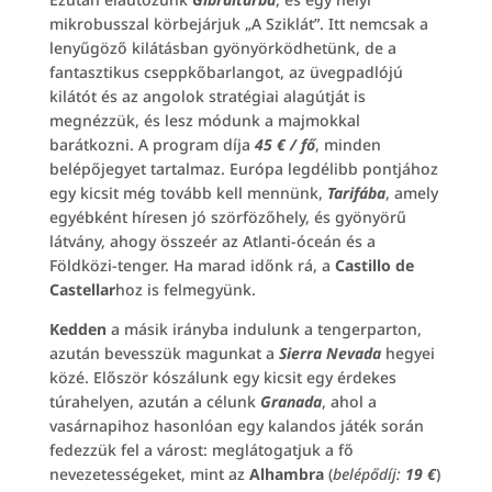
mikrobusszal körbejárjuk „A Sziklát”. Itt nemcsak a
lenyűgöző kilátásban gyönyörködhetünk, de a
fantasztikus cseppkőbarlangot, az üvegpadlójú
kilátót és az angolok stratégiai alagútját is
megnézzük, és lesz módunk a majmokkal
barátkozni. A program díja
45 € / fő
, minden
belépőjegyet tartalmaz. Európa legdélibb pontjához
egy kicsit még tovább kell mennünk,
Tarifába
, amely
egyébként híresen jó szörfözőhely, és gyönyörű
látvány, ahogy összeér az Atlanti-óceán és a
Földközi-tenger. Ha marad időnk rá, a
Castillo de
Castellar
hoz is felmegyünk.
Kedden
a másik irányba indulunk a tengerparton,
azután bevesszük magunkat a
Sierra Nevada
hegyei
közé. Először kószálunk egy kicsit egy érdekes
túrahelyen, azután a célunk
Granada
, ahol a
vasárnapihoz hasonlóan egy kalandos játék során
fedezzük fel a várost: meglátogatjuk a fő
nevezetességeket, mint az
Alhambra
(
belépődíj:
19 €
)