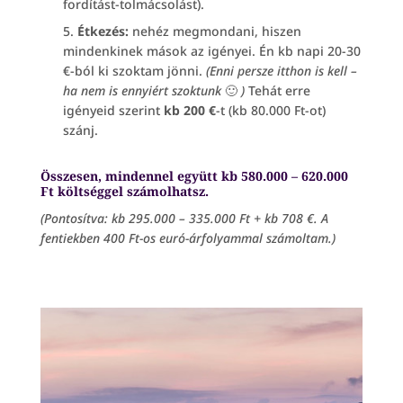
fordítást-tolmácsolást).
Étkezés:
nehéz megmondani, hiszen
mindenkinek mások az igényei. Én kb napi 20-30
€-ból ki szoktam jönni.
(Enni persze itthon is kell –
ha nem is ennyiért szoktunk
🙂
)
Tehát erre
igényeid szerint
kb 200 €
-t (kb 80.000 Ft-ot)
szánj.
Összesen, mindennel együtt kb 580.000 – 620.000
Ft költséggel számolhatsz.
(Pontosítva: kb 295.000 – 335.000 Ft + kb 708 €. A
fentiekben 400 Ft-os euró-árfolyammal számoltam.)