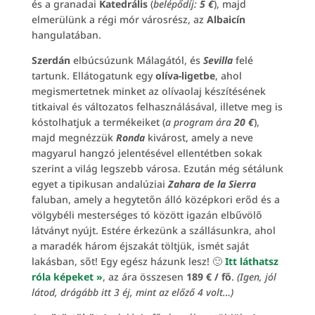
és a granadai
Katedrális
(
belépődíj:
5 €
), majd
elmerülünk a régi mór városrész, az
Albaicín
hangulatában.
Szerdán
elbúcsúzunk Málagától, és
Sevilla
felé
tartunk. Ellátogatunk egy
olíva-ligetbe
, ahol
megismertetnek minket az olívaolaj készítésének
titkaival és változatos felhasználásával, illetve meg is
kóstolhatjuk a termékeiket (
a program ára
20 €
),
majd megnézzük
Ronda
kivárost, amely a neve
magyarul hangzó jelentésével ellentétben sokak
szerint a világ legszebb városa. Ezután még sétálunk
egyet a tipikusan andalúziai
Zahara de la Sierra
faluban, amely a hegytetőn álló középkori erőd és a
völgybéli mesterséges tó között igazán elbűvölő
látványt nyújt. Estére érkezünk a szállásunkra, ahol
a maradék három éjszakát töltjük, ismét saját
lakásban, sőt! Egy egész házunk lesz! 🙂
Itt láthatsz
róla képeket »
, az ára összesen
189 € / fő
.
(Igen, jól
látod, drágább itt 3 éj, mint az előző 4 volt…)