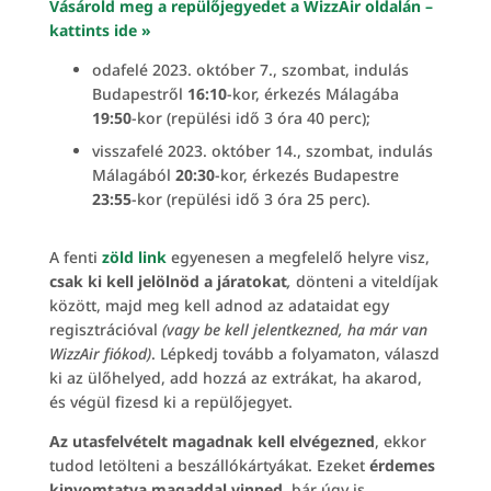
Vásárold meg a repülőjegyedet a WizzAir oldalán –
kattints ide »
odafelé 2023. október 7., szombat, indulás
Budapestről
16:10
-kor, érkezés Málagába
19:50
-kor (repülési idő 3 óra 40 perc);
visszafelé 2023. október 14., szombat, indulás
Málagából
20:30
-kor, érkezés Budapestre
23:55
-kor (repülési idő 3 óra 25 perc).
A fenti
zöld link
egyenesen a megfelelő helyre visz,
csak ki kell jelölnöd a járatokat
,
dönteni a viteldíjak
között, majd meg kell adnod az adataidat egy
regisztrációval
(vagy be kell jelentkezned, ha már van
WizzAir fiókod)
. Lépkedj tovább a folyamaton, válaszd
ki az ülőhelyed, add hozzá az extrákat, ha akarod,
és végül fizesd ki a repülőjegyet.
Az utasfelvételt magadnak kell elvégezned
, ekkor
tudod letölteni a beszállókártyákat. Ezeket
érdemes
kinyomtatva magaddal vinned
, bár úgy is