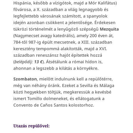
Hispánia, később a vízigótok, majd a Mór Kalifátus)
fővárosa, a X. században a világ legnagyobb és
legfejlettebb városának számított, a spanyolok
idején azonban csökkent a jelentősége. Érdekesen
tükrözi történelmét a lenyűgöző szépségű
Mezquita
(Nagymecset avagy katedrális), amely 200 éven át,
784-től 987-ig épült mecsetnek, a XIII. században
keresztény tempommá alakították, majd a XVI.
században reneszánsz hajót építettek hozzá
(
belépődíj:
13 €
). Átsétálunk a római hídon is,
ahonnan a legszebb a kilátás a környékre.
Szombaton
, mielőtt indulnunk kell a repülőtérre,
még van néhány óránk. Ezeket a Sevilla és Málaga
közti hegyekben töltjük, megkeressük a kevésbé
ismert Tomillo dolmeneket, és ellátogatunk a
Convento de Caños Santos kolostorhoz.
Utazás repülővel: