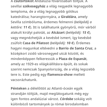
A
csütörtököt
Andalúzia fővárosában töltjük. A
sevillai
székesegyház
a világ negyedik legnagyobb
temploma, de a világ legnagyobb gótikus
katedrálisa; harangtornyára, a
Giraldára
, amely
Sevilla szimbóluma, érdemes felmenni (
belépődíj a
kettőre:
11 €
). Itt is találhatunk gyönyörű, mór várból
alakult királyi palotát, az
Alcázart
(
belépődíj:
15 €
),
vagy megnézhetjük a kevésbé ismert, így kevésbé
zsúfolt
Casa de Pilatost
(
belépődíj:
10 €
). Érdemes
hagyni magunkat eltévedni a
Barrio de Santa Cruz
, a
középkori zsidó városnegyed utcái között, és
mindenképpen felkeressük a
Plaza de Espanát
,
amely az 1929-es világkiállításra épült, és sokak
szerint nemcsak Spanyolország, de a világ legszebb
tere is. Este pedig egy
flamenco-show
mellett
vacsorázhatunk.
Pénteken
a délelőttöt az Atlanti-óceán egyik
strandján töltjük, majd meglátogatunk még egy
igen fontos andalúziai várost.
Córdoba
sokáig volt
különböző tartományok (a római birodalomban