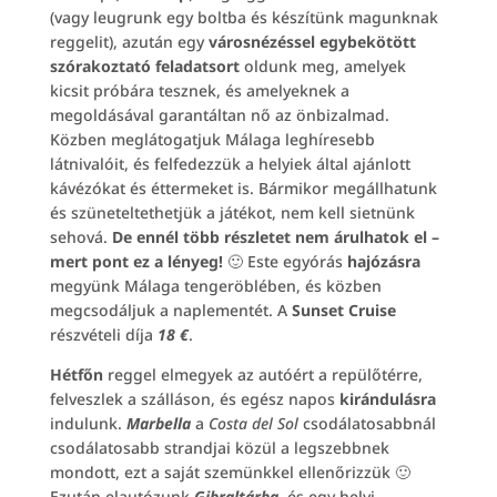
(vagy leugrunk egy boltba és készítünk magunknak
reggelit), azután egy
városnézéssel egybekötött
szórakoztató feladatsort
oldunk meg, amelyek
kicsit próbára tesznek, és amelyeknek a
megoldásával garantáltan nő az önbizalmad.
Közben meglátogatjuk Málaga leghíresebb
látnivalóit, és felfedezzük a helyiek által ajánlott
kávézókat és éttermeket is. Bármikor megállhatunk
és szüneteltethetjük a játékot, nem kell sietnünk
sehová.
De ennél több részletet nem árulhatok el –
mert pont ez a lényeg!
🙂 Este egyórás
hajózásra
megyünk Málaga tengeröblében, és közben
megcsodáljuk a naplementét. A
Sunset Cruise
részvételi díja
18 €
.
Hétfőn
reggel elmegyek az autóért a repülőtérre,
felveszlek a szálláson, és egész napos
kirándulásra
indulunk.
Marbella
a
Costa del Sol
csodálatosabbnál
csodálatosabb strandjai közül a legszebbnek
mondott, ezt a saját szemünkkel ellenőrizzük 🙂
Ezután elautózunk
Gibraltárba
, és egy helyi