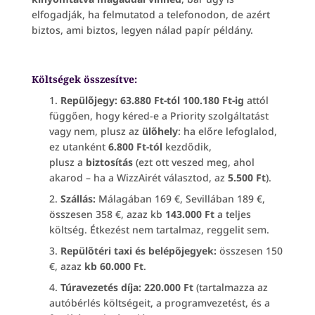
elfogadják, ha felmutatod a telefonodon, de azért
biztos, ami biztos, legyen nálad papír példány.
Költségek összesítve:
Repülőjegy: 63.880 Ft-tól 100.180 Ft-ig
attól
függően, hogy kéred-e a Priority szolgáltatást
vagy nem, plusz az
ülőhely
: ha előre lefoglalod,
ez utanként
6.800 Ft-tól
kezdődik,
plusz a
biztosítás
(ezt ott veszed meg, ahol
akarod – ha a WizzAirét választod, az
5.500 Ft
).
Szállás:
Málagában 169 €, Sevillában 189 €,
összesen 358 €, azaz kb
143.000 Ft
a teljes
költség. Étkezést nem tartalmaz, reggelit sem.
Repülőtéri taxi és belépőjegyek:
összesen 150
€, azaz
kb 60.000 Ft
.
Túravezetés díja: 220.000 Ft
(tartalmazza az
autóbérlés költségeit, a programvezetést, és a