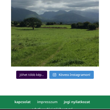
Jöhet több kép...
Kövess Instagramon!
kapcsolat
impresszum
jogi nyilatkozat
adatkezelési tájékoztató