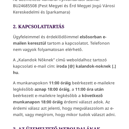
BU24685508 (Pest Megyei és Érd Megyei Jogú Városi
Kereskedelmi és Iparkamara)
2. KAPCSOLATTARTÁS
Ügyfeleimmel és érdeklődőimmel
elsősorban e-
mailen keresztül
tartom a kapcsolatot. Telefonon
nem vagyok folyamatosan elérhető.
A „Kalandok Nőknek” című weboldalhoz tartozó
kapcsolati e-mail cím:
iroda [@] kalandok-noknek [.]
hu
.
A munkanapokon
11:00 óráig
beérkezett e-mailekre
legkésőbb
aznap 18:00 óráig
, a
11:00 óra után
beérkezett e-mailekre legkésőbb a
következő
munkanapon 18:00 óráig
érdemi választ adok. Az
érdemi válasz azt jelenti, hogy megválaszolom az e-
mailt, vagy megírom, hogy mikor tudok választ adni.