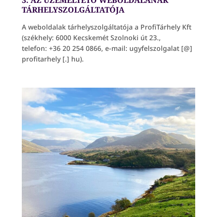
3. AZ ÜZEMELTETŐ WEBOLDALÁNAK
TÁRHELYSZOLGÁLTATÓJA
A weboldalak tárhelyszolgáltatója a ProfiTárhely Kft
(székhely: 6000 Kecskemét Szolnoki út 23.,
telefon: +36 20 254 0866, e-mail: ugyfelszolgalat [@]
profitarhely [.] hu).